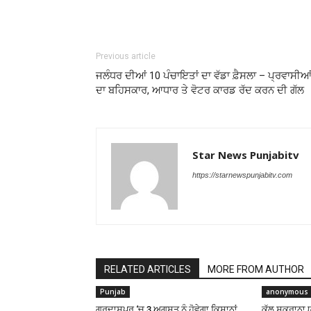
Previous article
ਜਲੰਧਰ ਦੀਆਂ 10 ਪੰਚਾਇਤਾਂ ਦਾ ਵੱਡਾ ਫ਼ੈਸਲਾ – ਪ੍ਰਵਾਸੀਆ
ਦਾ ਬਹਿਸਕਾਰ, ਆਧਾਰ ਤੇ ਵੋਟਰ ਕਾਰਡ ਰੱਦ ਕਰਨ ਦੀ ਗੱਲ
Star News Punjabitv
https://starnewspunjabitv.com
RELATED ARTICLES
MORE FROM AUTHOR
Punjab
anonymous
ਗੁਰਦਾਸਪੁਰ ‘ਚ 3 ਅਗਸਤ ਨੂੰ ਹੋਵੇਗਾ ਕਿਸਾਨਾਂ
ਕੱਲ ਸ਼ੁਕਰਾਨਾ 