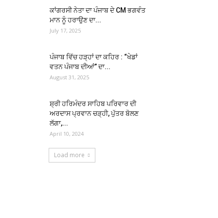
ਕਾਂਗਰਸੀ ਨੇਤਾ ਦਾ ਪੰਜਾਬ ਦੇ CM ਭਗਵੰਤ
ਮਾਨ ਨੂੰ ਹਰਾਉਣ ਦਾ...
July 17, 2025
ਪੰਜਾਬ ਵਿੱਚ ਹੜ੍ਹਾਂ ਦਾ ਕਹਿਰ : “ਖੇਡਾਂ
ਵਤਨ ਪੰਜਾਬ ਦੀਆਂ” ਦਾ...
August 31, 2025
ਸ਼੍ਰੀ ਹਰਿਮੰਦਰ ਸਾਹਿਬ ਪਰਿਵਾਰ ਦੀ
ਅਰਦਾਸ ਪ੍ਰਵਾਨ ਚੜ੍ਹੀ, ਪੁੱਤਰ ਬੋਲਣ
ਲੱਗਾ,...
April 10, 2024
Load more