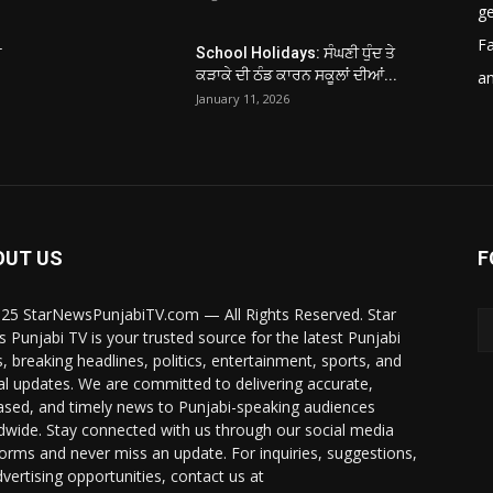
ge
F
ਚ
School Holidays: ਸੰਘਣੀ ਧੁੰਦ ਤੇ
ਕੜਾਕੇ ਦੀ ਠੰਡ ਕਾਰਨ ਸਕੂਲਾਂ ਦੀਆਂ...
a
January 11, 2026
OUT US
F
25 StarNewsPunjabiTV.com — All Rights Reserved. Star
 Punjabi TV is your trusted source for the latest Punjabi
, breaking headlines, politics, entertainment, sports, and
al updates. We are committed to delivering accurate,
ased, and timely news to Punjabi-speaking audiences
dwide. Stay connected with us through our social media
forms and never miss an update. For inquiries, suggestions,
dvertising opportunities, contact us at