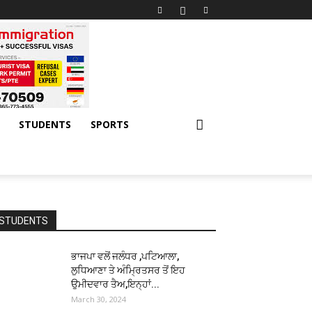
STUDENTS
SPORTS
STUDENTS
ਭਾਜਪਾ ਵਲੋਂ ਜਲੰਧਰ ,ਪਟਿਆਲਾ,
ਲੁਧਿਆਣਾ ਤੇ ਅੰਮ੍ਰਿਤਸਰ ਤੋਂ ਇਹ
ਉਮੀਦਵਾਰ ਤੈਅ,ਇਨ੍ਹਾਂ...
March 30, 2024