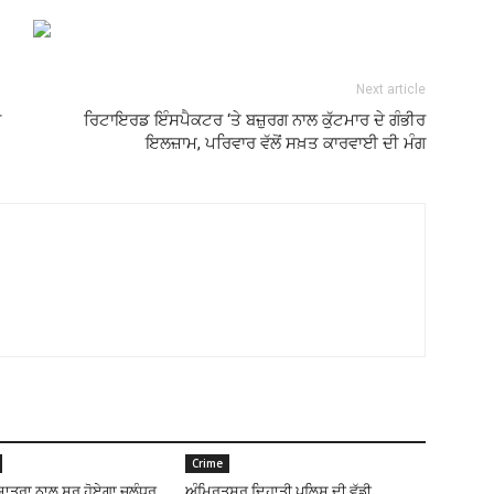
Next article
ਂ
ਰਿਟਾਇਰਡ ਇੰਸਪੈਕਟਰ ‘ਤੇ ਬਜ਼ੁਰਗ ਨਾਲ ਕੁੱਟਮਾਰ ਦੇ ਗੰਭੀਰ
ਇਲਜ਼ਾਮ, ਪਰਿਵਾਰ ਵੱਲੋਂ ਸਖ਼ਤ ਕਾਰਵਾਈ ਦੀ ਮੰਗ
Crime
ਯਾਤਰਾ ਨਾਲ ਸ਼ੁਰੂ ਹੋਏਗਾ ਜਲੰਧਰ
ਅੰਮ੍ਰਿਤਸਰ ਦਿਹਾਤੀ ਪੁਲਿਸ ਦੀ ਵੱਡੀ