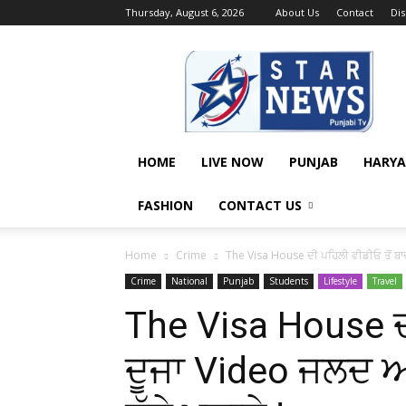
Thursday, August 6, 2026
About Us
Contact
Di
Star
News
Punjabi
Tv
&
Star
HOME
LIVE NOW
PUNJAB
HARY
News
Hindi
FASHION
CONTACT US
Paper
Home
Crime
The Visa House ਦੀ ਪਹਿਲੀ ਵੀਡੀਓ ਤੋਂ ਬਾ
Crime
National
Punjab
Students
Lifestyle
Travel
The Visa House ਦੀ
ਦੂਜਾ Video ਜਲਦ ਆ