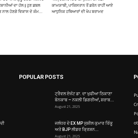
ੇਸ਼ਾਨੀਆਂ ਦਾ ਹੱਲ | ਹੁਣ ਡਬਲ
ਕਾਮਯਾਬੀ, ਪਾਕਿਸਤਾਨ ਤੋਂ ਡਰੋਨ ਰਾਹੀਂ ਆਏ
 ਨਾਲ ਹੋਣਗੇ ਵਿਕਾਸ ਦੇ ਕੰਮ...
ਆਧੁਨਿਕ ਹਥਿਆਰਾਂ ਦੀ ਖੇਪ ਬਰਾਮਦ
POPULAR POSTS
P
ਟ੍ਰੈਵਲ ਏਜੰਟ ਡਾ. ਦਾ ਖੁਫੀਆ ਠਿਕਾਣਾ
P
ਬੇਨਕਾਬ – ਨਕਲੀ ਡਿਗਰੀਆਂ, ਸ਼ਰਾਬ...
C
August 21, 2025
Po
ot
ਂਦੀ
ਜਲੰਧਰ ਦੇ EX MP ਸੁਸ਼ੀਲ ਕੁਮਾਰ ਰਿੰਕੂ
ਅਤੇ BJP ਲੀਡਰ ਕ੍ਰਿਸ਼ਨ...
Na
August 21, 2025