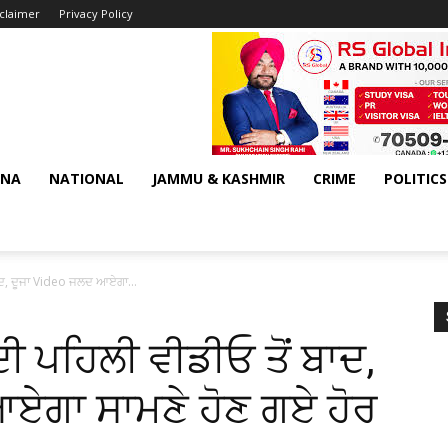
sclaimer
Privacy Policy
ANA
NATIONAL
JAMMU & KASHMIR
CRIME
POLITICS
ਦ, ਦੂਜਾ Video ਜਲਦ ਆਏਗਾ...
 ਪਹਿਲੀ ਵੀਡੀਓ ਤੋਂ ਬਾਦ,
ਏਗਾ ਸਾਮਣੇ ਹੋਣ ਗਏ ਹੋਰ