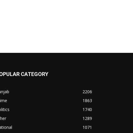
OPULAR CATEGORY
unjab
2206
rime
1863
litics
1740
her
1289
tional
1071