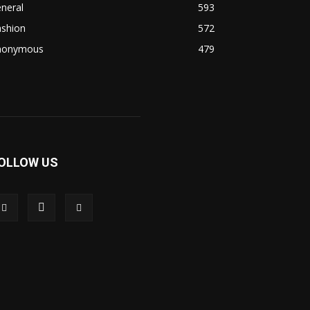
neral
593
ashion
572
nonymous
479
OLLOW US