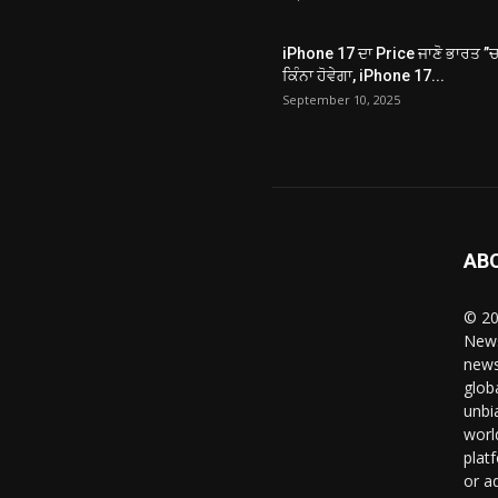
iPhone 17 ਦਾ Price ਜਾਣੋ ਭਾਰਤ ”
ਕਿੰਨਾ ਹੋਵੇਗਾ, iPhone 17...
September 10, 2025
AB
© 20
News
news
glob
unbi
worl
plat
or a