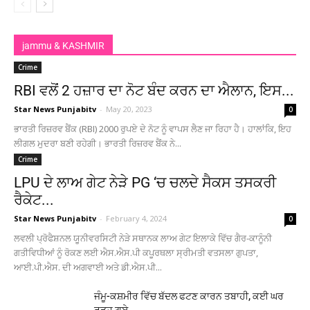
jammu & KASHMIR
Crime
RBI ਵਲੋਂ 2 ਹਜ਼ਾਰ ਦਾ ਨੋਟ ਬੰਦ ਕਰਨ ਦਾ ਐਲਾਨ, ਇਸ...
Star News Punjabitv
-
May 20, 2023
0
ਭਾਰਤੀ ਰਿਜ਼ਰਵ ਬੈਂਕ (RBI) 2000 ਰੁਪਏ ਦੇ ਨੋਟ ਨੂੰ ਵਾਪਸ ਲੈਣ ਜਾ ਰਿਹਾ ਹੈ। ਹਾਲਾਂਕਿ, ਇਹ
ਲੀਗਲ ਮੁਦਰਾ ਬਣੀ ਰਹੇਗੀ। ਭਾਰਤੀ ਰਿਜ਼ਰਵ ਬੈਂਕ ਨੇ...
Crime
LPU ਦੇ ਲਾਅ ਗੇਟ ਨੇੜੇ PG ‘ਚ ਚਲਦੇ ਸੈਕਸ ਤਸਕਰੀ
ਰੈਕੇਟ...
Star News Punjabitv
-
February 4, 2024
0
ਲਵਲੀ ਪ੍ਰੋਫੈਸ਼ਨਲ ਯੂਨੀਵਰਸਿਟੀ ਨੇੜੇ ਸਥਾਨਕ ਲਾਅ ਗੇਟ ਇਲਾਕੇ ਵਿੱਚ ਗੈਰ-ਕਾਨੂੰਨੀ
ਗਤੀਵਿਧੀਆਂ ਨੂੰ ਰੋਕਣ ਲਈ ਐਸ.ਐਸ.ਪੀ ਕਪੂਰਥਲਾ ਸ੍ਰੀਮਤੀ ਵਤਸਲਾ ਗੁਪਤਾ,
ਆਈ.ਪੀ.ਐਸ. ਦੀ ਅਗਵਾਈ ਅਤੇ ਡੀ.ਐਸ.ਪੀ...
ਜੰਮੂ-ਕਸ਼ਮੀਰ ਵਿੱਚ ਬੱਦਲ ਫਟਣ ਕਾਰਨ ਤਬਾਹੀ, ਕਈ ਘਰ
ਰੁੜ੍ਹ ਗਏ