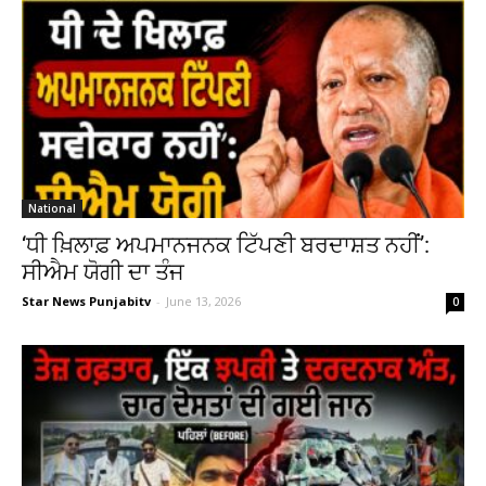
National
‘ਧੀ ਖ਼ਿਲਾਫ਼ ਅਪਮਾਨਜਨਕ ਟਿੱਪਣੀ ਬਰਦਾਸ਼ਤ ਨਹੀਂ’:
ਸੀਐਮ ਯੋਗੀ ਦਾ ਤੰਜ
Star News Punjabitv
-
June 13, 2026
0