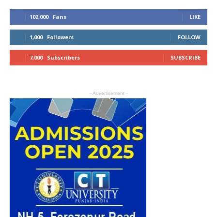
102,000
Fans
LIKE
1,000
Followers
FOLLOW
7,000
Subscribers
SUBSCRIBE
- Advertisement -