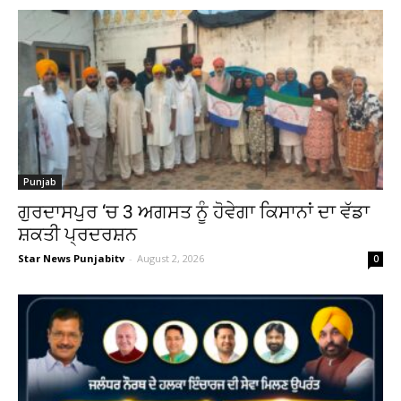
Punjab
ਗੁਰਦਾਸਪੁਰ ‘ਚ 3 ਅਗਸਤ ਨੂੰ ਹੋਵੇਗਾ ਕਿਸਾਨਾਂ ਦਾ ਵੱਡਾ
ਸ਼ਕਤੀ ਪ੍ਰਦਰਸ਼ਨ
Star News Punjabitv
-
August 2, 2026
0