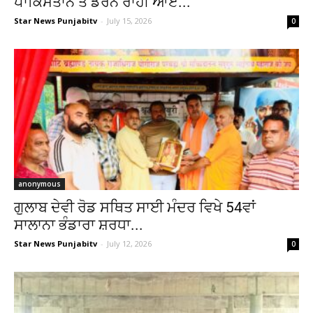
ਪਾਕਿਸਤਾਨ ਤੋਂ ਡਰੋਨ ਰਾਹੀਂ ਆਏ...
Star News Punjabitv
-
July 15, 2026
0
anonymous
ਗੁਲਾਬ ਦੇਵੀ ਰੋਡ ਸਥਿਤ ਸਾਈ ਮੰਦਰ ਵਿਖੇ 54ਵਾਂ
ਸਾਲਾਨਾ ਭੰਡਾਰਾ ਸ਼ਰਧਾ...
Star News Punjabitv
-
July 12, 2026
0