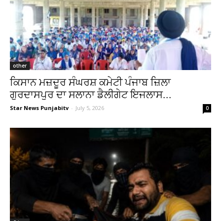
other
ਕਿਸਾਨ ਮਜ਼ਦੂਰ ਸੰਘਰਸ਼ ਕਮੇਟੀ ਪੰਜਾਬ ਜ਼ਿਲਾ
ਗੁਰਦਾਸਪੁਰ ਦਾ ਸਲਾਨਾ ਡੈਲੀਗੇਟ ਇਜਲਾਸ...
Star News Punjabitv
-
July 5, 2026
0