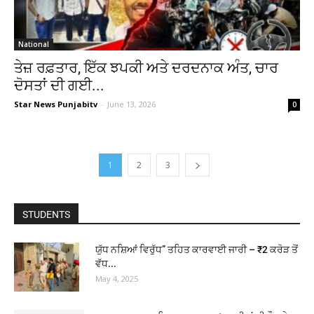
National
ਤੇਜ਼ ਰਫ਼ਤਾਰ, ਇੱਕ ਝਪਕੀ ਅਤੇ ਦਰਦਨਾਕ ਅੰਤ, ਚਾਰ
ਦੋਸਤਾਂ ਦੀ ਗਈ...
Star News Punjabitv
-
June 13, 2026
0
1
2
3
STUDENTS
ਯੁੱਧ ਨਸ਼ਿਆਂ ਵਿਰੁੱਧ” ਤਹਿਤ ਕਾਰਵਾਈ ਜਾਰੀ – ₹2 ਕਰੋੜ ਤੋਂ
ਵੱਧ...
May 4, 2025