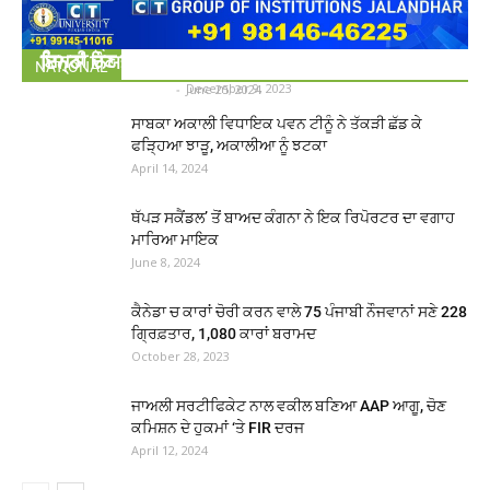
ਪੰਜਾਬ: ਰਾਜ ਚੋਣ ਕਮਿਸ਼ਨ ਵੱਲੋਂ ਨੋਟੀਫਿਕੇਸ਼ਨ ਜਾਰੀ, ਇਥੇ
ਸੱਚਖੰਡ ਸ੍ਰੀ ਦਰਬਾਰ ਸਾਹਿਬ ਆਉਣ ਵਾਲੇ ਸ਼ਰਧਾਲੂਆਂ ਲਈ
ਜ਼ਿਮਨੀ ਚੋਣ ਦਾ ਐਲਾਨ
ਇਨ੍ਹਾਂ ਨਿਯਮਾਂ ਦੀ ਪਾਲਣਾ ਕਰਨਾ ਜ਼ਰੂਰੀ
NATIONAL
Star News Punjabitv
-
December 9, 2023
Star News Punjabitv
-
June 25, 2024
ਸਾਬਕਾ ਅਕਾਲੀ ਵਿਧਾਇਕ ਪਵਨ ਟੀਨੂੰ ਨੇ ਤੱਕੜੀ ਛੱਡ ਕੇ
ਫੜ੍ਹਿਆ ਝਾੜੂ, ਅਕਾਲੀਆ ਨੂੰ ਝਟਕਾ
April 14, 2024
ਥੱਪੜ ਸਕੈਂਡਲ’ ਤੋਂ ਬਾਅਦ ਕੰਗਨਾ ਨੇ ਇਕ ਰਿਪੋਰਟਰ ਦਾ ਵਗਾਹ
ਮਾਰਿਆ ਮਾਇਕ
June 8, 2024
ਕੈਨੇਡਾ ਚ ਕਾਰਾਂ ਚੋਰੀ ਕਰਨ ਵਾਲੇ 75 ਪੰਜਾਬੀ ਨੌਜਵਾਨਾਂ ਸਣੇ 228
ਗ੍ਰਿਫ਼ਤਾਰ, 1,080 ਕਾਰਾਂ ਬਰਾਮਦ
October 28, 2023
ਜਾਅਲੀ ਸਰਟੀਫਿਕੇਟ ਨਾਲ ਵਕੀਲ ਬਣਿਆ AAP ਆਗੂ, ਚੋਣ
ਕਮਿਸ਼ਨ ਦੇ ਹੁਕਮਾਂ ‘ਤੇ FIR ਦਰਜ
April 12, 2024