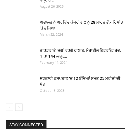
August 26, 2025
ਅਦਾਲਤ ਨੇ ਅਰਵਿੰਦ ਕੇਜਰੀਵਾਲ ਨੂੰ 28 ਮਾਰਚ ਤੱਕ ਰਿਮਾਂਡ
‘ਤੇ ਭੇਜਿਆ
March 22, 2024
ਬਾਰਡਰ ‘ਤੇ ‘ਜੰਗ’ ਵਰਗੇ ਹਾਲਾਤ, ਮੋਬਾਈਲ ਇੰਟਰਨੈੱਟ ਬੰਦ,
ਧਾਰਾ 144 ਲਾਗੂ,...
February 11, 2024
ਸਰਕਾਰੀ ਹਸਪਤਾਲ ‘ਚ 12 ਬੱਚਿਆਂ ਸਮੇਤ 25 ਮਰੀਜ਼ਾਂ ਦੀ
ਮੌਤ
October 3, 2023
STAY CONNECTED