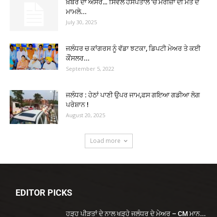
ਖ਼ਬਰ ਦਾ ਅਸਰ… ਸਿਵਲ ਹਸਪਤਾਲ ‘ਚ ਮਰੀਜ਼ਾਂ ਦੀ ਮੌਤ ਦੇ
ਮਾਮਲੇ...
July 30, 2025
ਜਲੰਧਰ ਚ ਕਾਂਗਰਸ ਨੂੰ ਵੱਡਾ ਝਟਕਾ, ਡਿਪਟੀ ਮੇਅਰ ਤੇ ਕਈ
ਕੌਂਸਲਰ...
September 5, 2022
ਜਲੰਧਰ : ਹੇਠਾਂ ਪਾਣੀ ਉਪਰ ਜਾਮ,ਫਸ ਗਇਆ ਗਡੀਆ ਲੋਗ
ਪਰੇਸ਼ਾਨ !
August 20, 2025
Load more
EDITOR PICKS
ਹੜ੍ਹ ਪੀੜਤਾਂ ਦੇ ਨਾਲ ਖੜ੍ਹੇ ਜਲੰਧਰ ਦੇ ਮੇਅਰ – CM ਮਾਨ...