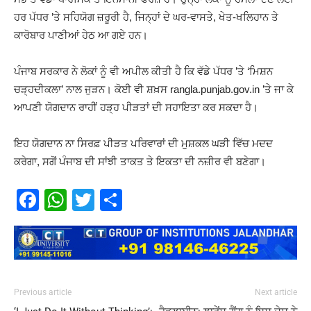
ਹਰ ਪੱਧਰ ’ਤੇ ਸਹਿਯੋਗ ਜ਼ਰੂਰੀ ਹੈ, ਜਿਨ੍ਹਾਂ ਦੇ ਘਰ-ਵਾਸਤੇ, ਖੇਤ-ਖਲਿਹਾਨ ਤੇ
ਕਾਰੋਬਾਰ ਪਾਣੀਆਂ ਹੇਠ ਆ ਗਏ ਹਨ।
ਪੰਜਾਬ ਸਰਕਾਰ ਨੇ ਲੋਕਾਂ ਨੂੰ ਵੀ ਅਪੀਲ ਕੀਤੀ ਹੈ ਕਿ ਵੱਡੇ ਪੱਧਰ ’ਤੇ ‘ਮਿਸ਼ਨ
ਚੜ੍ਹਦੀਕਲਾ’ ਨਾਲ ਜੁੜਨ। ਕੋਈ ਵੀ ਸ਼ਖ਼ਸ rangla.punjab.gov.in ’ਤੇ ਜਾ ਕੇ
ਆਪਣੀ ਯੋਗਦਾਨ ਰਾਹੀਂ ਹੜ੍ਹ ਪੀੜਤਾਂ ਦੀ ਸਹਾਇਤਾ ਕਰ ਸਕਦਾ ਹੈ।
ਇਹ ਯੋਗਦਾਨ ਨਾ ਸਿਰਫ਼ ਪੀੜਤ ਪਰਿਵਾਰਾਂ ਦੀ ਮੁਸ਼ਕਲ ਘੜੀ ਵਿੱਚ ਮਦਦ
ਕਰੇਗਾ, ਸਗੋਂ ਪੰਜਾਬ ਦੀ ਸਾਂਝੀ ਤਾਕਤ ਤੇ ਇਕਤਾ ਦੀ ਨਜ਼ੀਰ ਵੀ ਬਣੇਗਾ।
Facebook
WhatsApp
Twitter
Share
Previous article
Next article