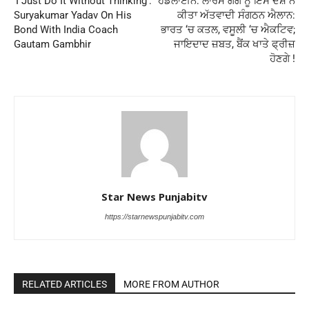
‘I Just Do It Without Thinking’:
ਹੈਡਲਾਈਨ: ਲਾਰੇਂਸ ਗੈਂਗ ਨੂੰ ਇਸ ਦੇਸ਼ ਨੇ
Suryakumar Yadav On His
ਕੀਤਾ ਅੱਤਵਾਦੀ ਸੰਗਠਨ ਐਲਾਨ:
Bond With India Coach
ਭਾਰਤ ‘ਚ ਕਤਲ, ਵਸੂਲੀ ‘ਚ ਐਕਟਿਵ;
Gautam Gambhir
ਜਾਇਦਾਦ ਜ਼ਬਤ, ਬੈਂਕ ਖਾਤੇ ਫ੍ਰੀਜ਼
ਹੋਣਗੇ !
Star News Punjabitv
https://starnewspunjabitv.com
RELATED ARTICLES
MORE FROM AUTHOR