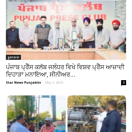
general
ਪੰਜਾਬ ਪ੍ਰੈੱਸ ਕਲੱਬ ਜਲੰਧਰ ਵਿਖੇ ਵਿਸ਼ਵ ਪ੍ਰੈੱਸ ਆਜ਼ਾਦੀ
ਦਿਹਾੜਾ ਮਨਾਇਆ, ਸੀਨੀਅਰ...
Star News Punjabitv
-
May 3, 2026
0