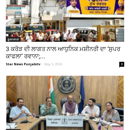
general
3 ਕਰੋੜ ਦੀ ਲਾਗਤ ਨਾਲ ਆਧੁਨਿਕ ਮਸ਼ੀਨਰੀ ਦਾ ‘ਸੁਪਰ
ਕਾਫਲਾ’ ਰਵਾਨਾ;...
Star News Punjabitv
-
May 5, 2026
0