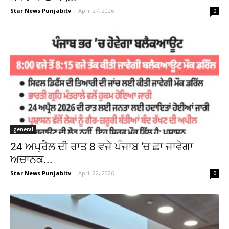
Star News Punjabitv
-
April 27, 2026
0
general
24 ਅਪ੍ਰੈਲ ਦੀ ਰਾਤ 8 ਵਜੇ ਪੰਜਾਬ ‘ਚ ਛਾ ਜਾਵੇਗਾ
ਅਚਾਨਕ...
Star News Punjabitv
-
April 22, 2026
0