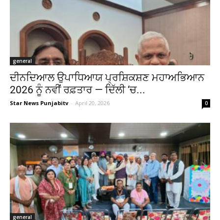
general
ਦੀਨਦਿਆਲ ਉਪਾਧਿਆਯ ਪ੍ਰਸ਼ਿਕਸ਼ਣ ਮਹਾਅਭਿਆਨ
2026 ਨੂੰ ਨਵੀਂ ਰਫ਼ਤਾਰ — ਦਿੱਲੀ ‘ਚ...
Star News Punjabitv
-
April 20, 2026
0
general