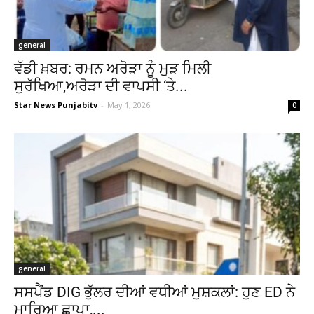
general
ਵੱਡੀ ਖ਼ਬਰ: ਰਮਨ ਅਰੋੜਾ ਨੂੰ ਮੁੜ ਮਿਲੀ
ਸੁਰੱਖਿਆ,ਅਰੋੜਾ ਦੀ ਵਾਪਸੀ ‘ਤੇ...
Star News Punjabitv
-
May 1, 2026
0
general
ਸਸਪੈਂਡ DIG ਭੁੱਲਰ ਦੀਆਂ ਵਧੀਆਂ ਮੁਸ਼ਕਲਾਂ: ਹੁਣ ED ਨੇ
ਮਾਰਿਆ ਛਾਪਾ,...