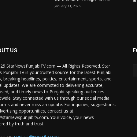
a
January 11, 2026
OUT US
F
25 StarNewsPunjabiTV.com — All Rights Reserved. Star
 Punjabi TV is your trusted source for the latest Punjabi
, breaking headlines, politics, entertainment, sports, and
al updates. We are committed to delivering accurate,
ased, and timely news to Punjabi-speaking audiences
dwide. Stay connected with us through our social media
forms and never miss an update. For inquiries, suggestions,
dvertising opportunities, contact us at
@starnewspunjabitv.com. Your voice, your news —
red by truth and trust.
act us:
contact@yoursite.com