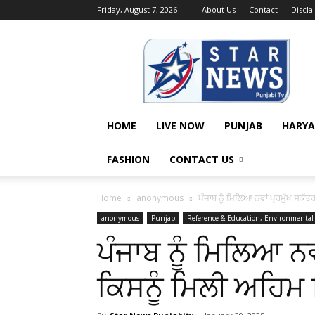
Friday, August 7, 2026
About Us
Contact
Discl
Star
News
Punjabi
Tv
&
Star
HOME
LIVE NOW
PUNJAB
HARY
News
Hindi
FASHION
CONTACT US
Paper
Home
anonymous
ਪੰਜਾਬ ਨੂੰ ਮਿਲਿਆ ਨਵਾਂ ਪ੍ਰਮੁੱਖ ਸਕੱਤਰ
anonymous
Punjab
Reference & Education, Environmental
ਪੰਜਾਬ ਨੂੰ ਮਿਲਿਆ ਨਵਾ
ਕਿਸਨੂੰ ਮਿਲੀ ਅਹਿਮ ਜ