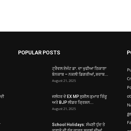
POPULAR POSTS
P
ਟ੍ਰੈਵਲ ਏਜੰਟ ਡਾ. ਦਾ ਖੁਫੀਆ ਠਿਕਾਣਾ
P
ਬੇਨਕਾਬ – ਨਕਲੀ ਡਿਗਰੀਆਂ, ਸ਼ਰਾਬ...
C
August 21, 2025
Po
ot
ਂਦੀ
ਜਲੰਧਰ ਦੇ EX MP ਸੁਸ਼ੀਲ ਕੁਮਾਰ ਰਿੰਕੂ
ਅਤੇ BJP ਲੀਡਰ ਕ੍ਰਿਸ਼ਨ...
Na
August 21, 2025
ge
F
ਚ
School Holidays: ਸੰਘਣੀ ਧੁੰਦ ਤੇ
ਕੜਾਕੇ ਦੀ ਠੰਡ ਕਾਰਨ ਸਕੂਲਾਂ ਦੀਆਂ...