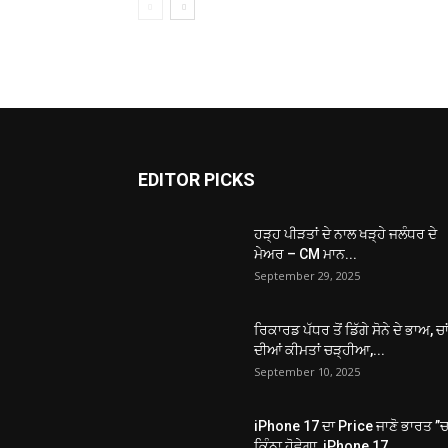
EDITOR PICKS
ਹੜ੍ਹ ਪੀੜਤਾਂ ਦੇ ਨਾਲ ਖੜ੍ਹੇ ਜਲੰਧਰ ਦੇ
ਮੇਅਰ – CM ਮਾਨ...
September 29, 2025
ਰਿਕਾਰਡ ਪੱਧਰ ਤੋਂ ਡਿੱਗੇ ਸੋਨੇ ਦੇ ਭਾਅ, ਚਾ
ਦੀਆਂ ਕੀਮਤਾਂ ਚੜ੍ਹੀਆ,...
September 10, 2025
iPhone 17 ਦਾ Price ਜਾਣੋ ਭਾਰਤ ”
ਕਿੰਨਾ ਹੋਵੇਗਾ, iPhone 17...