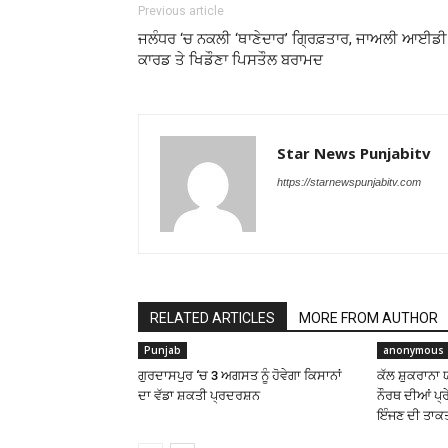
Previous article
ਜਲੰਧਰ ‘ਚ ਨਕਲੀ ‘ਥਾਣੇਦਾਰ’ ਗ੍ਰਿਫ਼ਤਾਰ, ਜਾਅਲੀ ਆਈਡੀ
ਕਾਰਡ ਤੇ ਖਿਡੌਣਾ ਪਿਸਤੌਲ ਬਰਾਮਦ
Star News Punjabitv
https://starnewspunjabitv.com
RELATED ARTICLES
MORE FROM AUTHOR
Punjab
anonymous
ਗੁਰਦਾਸਪੁਰ ‘ਚ 3 ਅਗਸਤ ਨੂੰ ਹੋਵੇਗਾ ਕਿਸਾਨਾਂ
ਕੱਲ ਸ਼ੁਕਰਾਨਾ 
ਦਾ ਵੱਡਾ ਸ਼ਕਤੀ ਪ੍ਰਦਰਸ਼ਨ
ਨੌਰਥ ਦੀਆਂ ਪ੍ਰ
ਇੰਜਣ ਦੀ ਤਾਕਤ