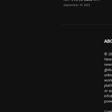
September 10, 2025
AB
© 20
News
news
glob
unbi
worl
plat
or a
info
powe
Cont