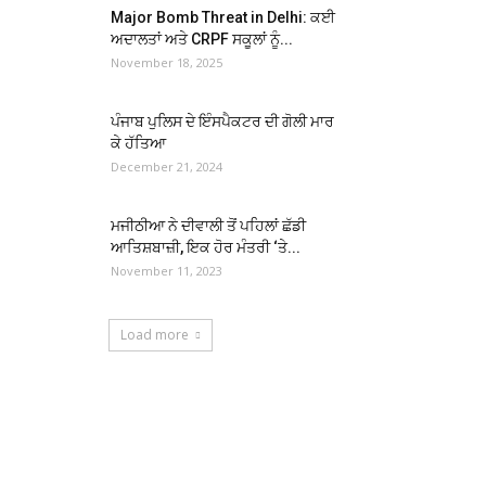
Major Bomb Threat in Delhi: ਕਈ
ਅਦਾਲਤਾਂ ਅਤੇ CRPF ਸਕੂਲਾਂ ਨੂੰ...
November 18, 2025
ਪੰਜਾਬ ਪੁਲਿਸ ਦੇ ਇੰਸਪੈਕਟਰ ਦੀ ਗੋਲੀ ਮਾਰ
ਕੇ ਹੱਤਿਆ
December 21, 2024
ਮਜੀਠੀਆ ਨੇ ਦੀਵਾਲੀ ਤੋਂ ਪਹਿਲਾਂ ਛੱਡੀ
ਆਤਿਸ਼ਬਾਜ਼ੀ, ਇਕ ਹੋਰ ਮੰਤਰੀ ‘ਤੇ...
November 11, 2023
Load more