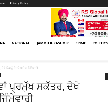
aimer
Privacy Policy
ANA
NATIONAL
JAMMU & KASHMIR
CRIME
POLITICS
, ਦੇਖੋ ਕਿਸਨੂੰ ਮਿਲੀ ਅਹਿਮ ਜਿੰਮੇਵਾਰੀ
ਂ ਪ੍ਰਮੁੱਖ ਸਕੱਤਰ, ਦੇਖੋ
ਿੰਮੇਵਾਰੀ