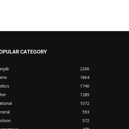
OPULAR CATEGORY
unjab
2206
rime
1864
litics
1740
her
1289
tional
1072
neral
593
ashion
572