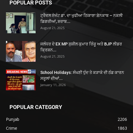
POPULAR POSTS
ਟ੍ਰੈਵਲ ਏਜੰਟ ਡਾ. ਦਾ ਖੁਫੀਆ ਠਿਕਾਣਾ ਬੇਨਕਾਬ – ਨਕਲੀ
ਡਿਗਰੀਆਂ, ਸ਼ਰਾਬ...
August 21, 2025
ਜਲੰਧਰ ਦੇ EX MP ਸੁਸ਼ੀਲ ਕੁਮਾਰ ਰਿੰਕੂ ਅਤੇ BJP ਲੀਡਰ
ਕ੍ਰਿਸ਼ਨ...
August 21, 2025
School Holidays: ਸੰਘਣੀ ਧੁੰਦ ਤੇ ਕੜਾਕੇ ਦੀ ਠੰਡ ਕਾਰਨ
ਸਕੂਲਾਂ ਦੀਆਂ...
January 11, 2026
POPULAR CATEGORY
Punjab
2206
Crime
1863