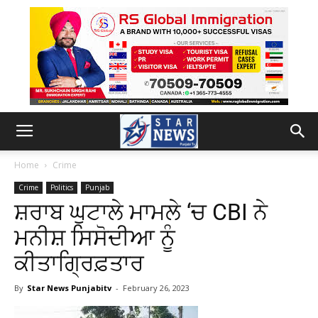
Home
Crime
Crime
Politics
Punjab
ਸ਼ਰਾਬ ਘੁਟਾਲੇ ਮਾਮਲੇ ‘ਚ CBI ਨੇ
ਮਨੀਸ਼ ਸਿਸੋਦੀਆ ਨੂੰ
ਕੀਤਾਗ੍ਰਿਫ਼ਤਾਰ
By
Star News Punjabitv
-
February 26, 2023