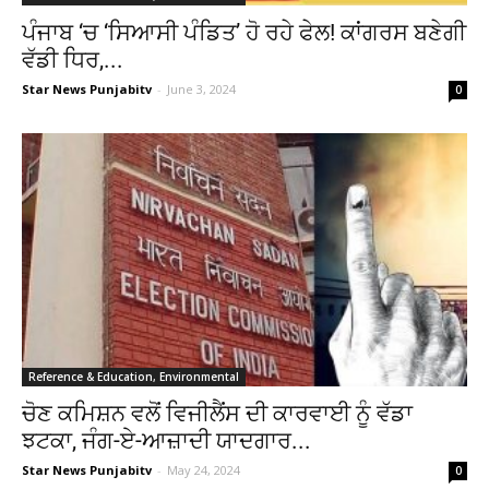
ਪੰਜਾਬ ‘ਚ ‘ਸਿਆਸੀ ਪੰਡਿਤ’ ਹੋ ਰਹੇ ਫੇਲ! ਕਾਂਗਰਸ ਬਣੇਗੀ
ਵੱਡੀ ਧਿਰ,...
Star News Punjabitv
-
June 3, 2024
0
Reference & Education, Environmental
ਚੋਣ ਕਮਿਸ਼ਨ ਵਲੋਂ ਵਿਜੀਲੈਂਸ ਦੀ ਕਾਰਵਾਈ ਨੂੰ ਵੱਡਾ
ਝਟਕਾ, ਜੰਗ-ਏ-ਆਜ਼ਾਦੀ ਯਾਦਗਾਰ...
Star News Punjabitv
-
May 24, 2024
0