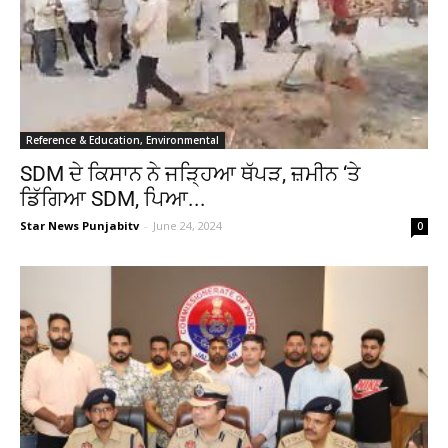
Reference & Education, Environmental
SDM ਦੇ ਕਿਸਾਨ ਨੇ ਜੜ੍ਹਿਆ ਥੱਪੜ, ਜ਼ਮੀਨ ‘ਤੇ
ਡਿੱਗਿਆ SDM, ਪਿਆ...
Star News Punjabitv
-
June 24, 2024
0