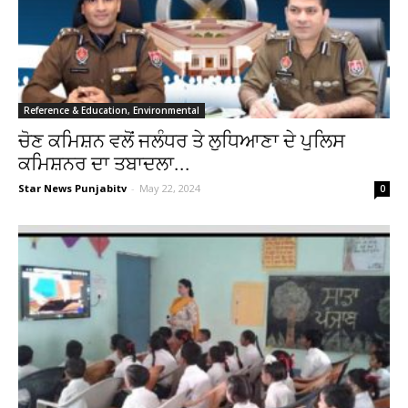
Reference & Education, Environmental
ਚੋਣ ਕਮਿਸ਼ਨ ਵਲੋਂ ਜਲੰਧਰ ਤੇ ਲੁਧਿਆਣਾ ਦੇ ਪੁਲਿਸ
ਕਮਿਸ਼ਨਰ ਦਾ ਤਬਾਦਲਾ...
Star News Punjabitv
-
May 22, 2024
0