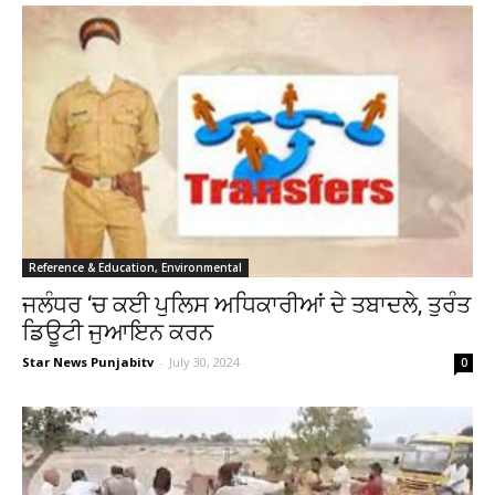
Reference & Education, Environmental
ਜਲੰਧਰ ‘ਚ ਕਈ ਪੁਲਿਸ ਅਧਿਕਾਰੀਆਂ ਦੇ ਤਬਾਦਲੇ, ਤੁਰੰਤ
ਡਿਊਟੀ ਜੁਆਇਨ ਕਰਨ
Star News Punjabitv
-
July 30, 2024
0