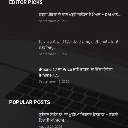
EDITOR PICKS
ਹੜ੍ਹ ਪੀੜਤਾਂ ਦੇ ਨਾਲ ਖੜ੍ਹੇ ਜਲੰਧਰ ਦੇ ਮੇਅਰ – CM ਮਾਨ...
September 29, 2025
ਰਿਕਾਰਡ ਪੱਧਰ ਤੋਂ ਡਿੱਗੇ ਸੋਨੇ ਦੇ ਭਾਅ, ਚਾਂਦੀ ਦੀਆਂ ਕੀਮਤਾਂ
ਚੜ੍ਹੀਆ,...
September 10, 2025
iPhone 17 ਦਾ Price ਜਾਣੋ ਭਾਰਤ ”ਚ ਕਿੰਨਾ ਹੋਵੇਗਾ,
iPhone 17...
September 10, 2025
POPULAR POSTS
ਟ੍ਰੈਵਲ ਏਜੰਟ ਡਾ. ਦਾ ਖੁਫੀਆ ਠਿਕਾਣਾ ਬੇਨਕਾਬ – ਨਕਲੀ
ਡਿਗਰੀਆਂ, ਸ਼ਰਾਬ...
August 21, 2025