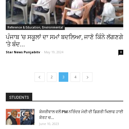
Reference & Education, Environmental
ਪੰਜਾਬ ‘ਚ ਸਕੂਲਾਂ ਦਾ ਸਮਾਂ ਬਦਲਿਆ, ਜਾਣੋ ਕਿੰਨੇ ਲੱਗਣਗੇ
‘ਤੇ ਬੰਦ...
Star News Punjabitv
-
May 19, 2024
0
2
3
4
STUDENTS
ਕੇਜਰੀਵਾਲ ਵਲੋਂ PM ਨਰਿੰਦਰ ਮੋਦੀ ਦੀ ਡਿਗਰੀ ਖਿਲਾਫ ਹਾਈ
ਕੋਰਟ ਚ...
June 10, 2023