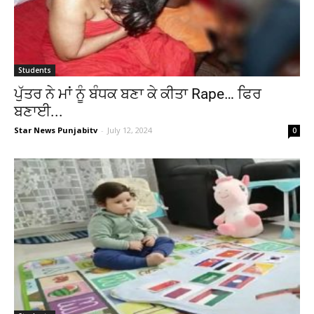
Students
ਪੁੱਤਰ ਨੇ ਮਾਂ ਨੂੰ ਬੰਧਕ ਬਣਾ ਕੇ ਕੀਤਾ Rape… ਫਿਰ
ਬਣਾਈ...
Star News Punjabitv
-
July 12, 2024
0