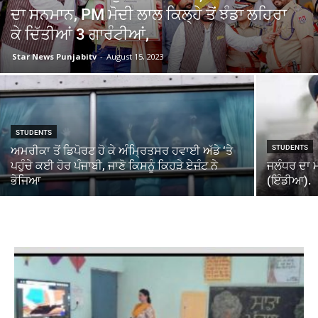
ਦਾ ਸਨਮਾਨ, PM ਮੋਦੀ ਲਾਲ ਕਿਲ੍ਹੇ ਤੋਂ ਝੰਡਾ ਲਹਿਰਾ
ਕੇ ਦਿੱਤੀਆਂ 3 ਗਾਰੰਟੀਆਂ,
Star News Punjabitv
-
August 15, 2023
STUDENTS
STUDENTS
ਅਮਰੀਕਾ ਤੋਂ ਡਿਪੋਰਟ ਹੋ ਕੇ ਅੰਮ੍ਰਿਤਸਰ ਹਵਾਈ ਅੱਡੇ ‘ਤੇ
ਪਹੁੰਚੇ ਕਈ ਹੋਰ ਪੰਜਾਬੀ, ਜਾਣੋ ਕਿਸਨੂੰ ਕਿਹੜੇ ਏਜੰਟ ਨੇ
ਜਲੰਧਰ ਦਾ ਮ
ਭੇਜਿਆ
(ਇੰਡੀਆ).