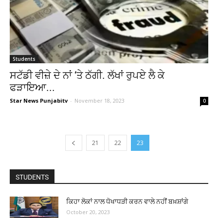
Students
ਸਟੱਡੀ ਵੀਜ਼ੇ ਦੇ ਨਾਂ ‘ਤੇ ਠੱਗੀ. ਲੱਖਾਂ ਰੁਪਏ ਲੈ ਕੇ
ਫੜਾਇਆ...
Star News Punjabitv
-
November 18, 2023
0
21
22
23
STUDENTS
ਕਿਹਾ ਲੋਕਾਂ ਨਾਲ ਧੋਖਾਧੜੀ ਕਰਨ ਵਾਲੇ ਨਹੀਂ ਬਖ਼ਸ਼ਾਂਗੇ
October 20, 2023