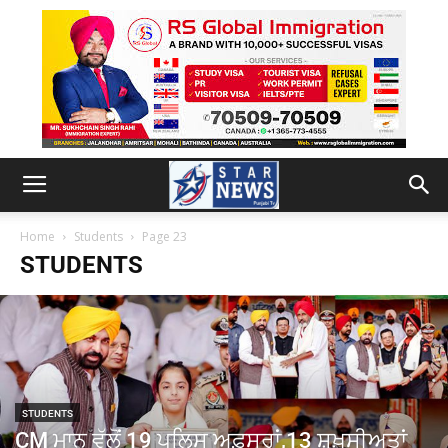
Home
Students
Page 23
STUDENTS
STUDENTS
CM ਮਾਨ ਵੱਲੋਂ 19 ਪੁਲਿਸ ਅਫ਼ਸਰਾਂ,13 ਸ਼ਖ਼ਸੀਅਤਾਂ