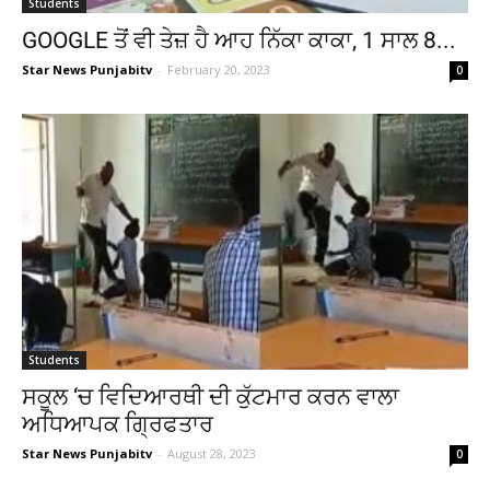
Students
GOOGLE ਤੋਂ ਵੀ ਤੇਜ਼ ਹੈ ਆਹ ਨਿੱਕਾ ਕਾਕਾ, 1 ਸਾਲ 8...
Star News Punjabitv
-
February 20, 2023
0
Students
ਸਕੂਲ ‘ਚ ਵਿਦਿਆਰਥੀ ਦੀ ਕੁੱਟਮਾਰ ਕਰਨ ਵਾਲਾ
ਅਧਿਆਪਕ ਗ੍ਰਿਫਤਾਰ
Star News Punjabitv
-
August 28, 2023
0