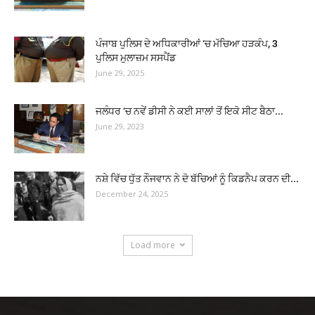
ਪੰਜਾਬ ਪੁਲਿਸ ਦੇ ਅਧਿਕਾਰੀਆਂ ‘ਚ ਮੱਚਿਆ ਹੜਕੰਪ, 3
ਪੁਲਿਸ ਮੁਲਾਜ਼ਮ ਸਸਪੈਂਡ
June 29, 2025
ਜਲੰਧਰ ‘ਚ ਨਵੇਂ ਡੀਸੀ ਨੇ ਕਈ ਸਾਲਾਂ ਤੋਂ ਇਕੋ ਸੀਟ ਬੈਠਾ...
June 29, 2023
ਨਸ਼ੇ ਵਿੱਚ ਧੁੱਤ ਨੌਜਵਾਨ ਨੇ ਦੋ ਬੱਚਿਆਂ ਨੂੰ ਕਿਡਨੈਪ ਕਰਨ ਦੀ...
December 24, 2025
Load more