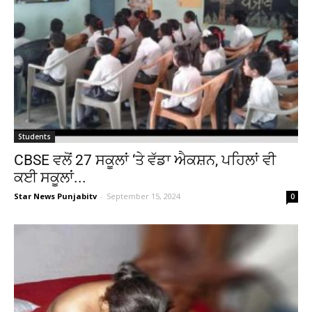
Students
CBSE ਵਲੋਂ 27 ਸਕੂਲਾਂ ‘ਤੇ ਵੱਡਾ ਐਕਸ਼ਨ, ਪਹਿਲਾਂ ਵੀ
ਕਈ ਸਕੂਲਾਂ...
Star News Punjabitv
-
September 15, 2024
0