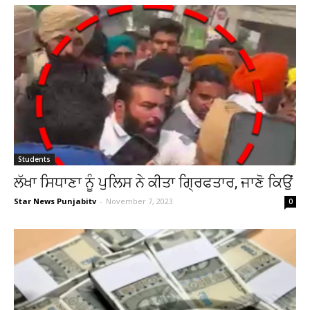
Students
ਲੱਖਾ ਸਿਧਾਣਾ ਨੂੰ ਪੁਲਿਸ ਨੇ ਕੀਤਾ ਗ੍ਰਿਫਤਾਰ, ਜਾਣੋ ਕਿਉਂ
Star News Punjabitv
-
November 7, 2023
0