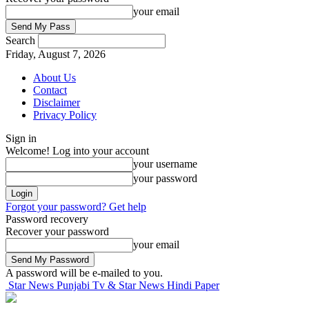
your email
Search
Friday, August 7, 2026
About Us
Contact
Disclaimer
Privacy Policy
Sign in
Welcome! Log into your account
your username
your password
Forgot your password? Get help
Password recovery
Recover your password
your email
A password will be e-mailed to you.
Star News Punjabi Tv & Star News Hindi Paper