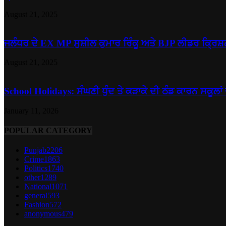
August 21, 2025
ਜਲੰਧਰ ਦੇ EX MP ਸੁਸ਼ੀਲ ਕੁਮਾਰ ਰਿੰਕੂ ਅਤੇ BJP ਲੀਡਰ ਕ੍ਰਿਸ਼ਨ
August 21, 2025
School Holidays: ਸੰਘਣੀ ਧੁੰਦ ਤੇ ਕੜਾਕੇ ਦੀ ਠੰਡ ਕਾਰਨ ਸਕੂਲਾਂ 
January 11, 2026
POPULAR CATEGORY
Punjab
2206
Crime
1863
Politics
1740
other
1289
National
1071
general
593
Fashion
572
anonymous
479