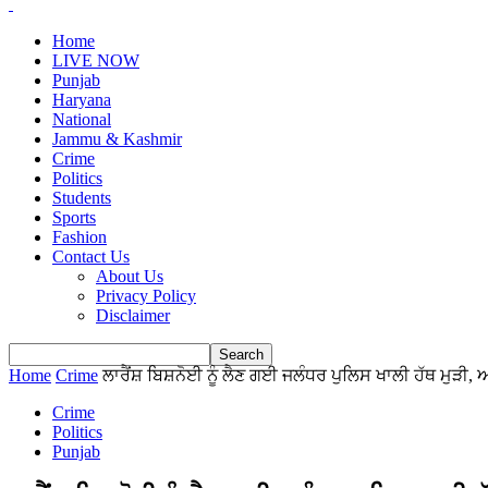
Home
LIVE NOW
Punjab
Haryana
National
Jammu & Kashmir
Crime
Politics
Students
Sports
Fashion
Contact Us
About Us
Privacy Policy
Disclaimer
Home
Crime
ਲਾਰੈਂਸ਼ ਬਿਸ਼ਨੋਈ ਨੂੰ ਲੈਣ ਗਈ ਜਲੰਧਰ ਪੁਲਿਸ ਖਾਲੀ ਹੱਥ ਮੁੜੀ, 
Crime
Politics
Punjab