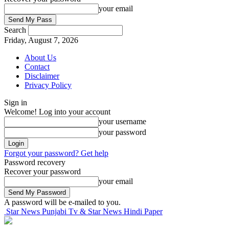
your email
Search
Friday, August 7, 2026
About Us
Contact
Disclaimer
Privacy Policy
Sign in
Welcome! Log into your account
your username
your password
Forgot your password? Get help
Password recovery
Recover your password
your email
A password will be e-mailed to you.
Star News Punjabi Tv & Star News Hindi Paper