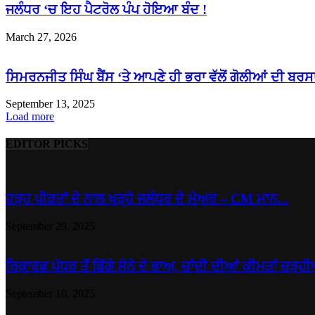
ਜਲੰਧਰ ‘ਚ ਇਹ ਪੈਟਰੋਲ ਪੰਪ ਹੋਇਆ ਬੰਦ !
March 27, 2026
ਸਿਮਰਨਜੀਤ ਸਿੰਘ ਬੈਂਸ ‘ਤੇ ਆਪਣੇ ਹੀ ਭਰਾ ਵੱਲੋਂ ਗੋਲੀਆਂ ਦੀ ਬਰਸਾ
September 13, 2025
Load more
EDITOR PICKS
ਹੜ੍ਹ ਪੀੜਤਾਂ ਦੇ ਨਾਲ ਖੜ੍ਹੇ ਜਲੰਧਰ ਦੇ ਮੇਅਰ – CM ਮਾਨ...
September 29, 2025
ਰਿਕਾਰਡ ਪੱਧਰ ਤੋਂ ਡਿੱਗੇ ਸੋਨੇ ਦੇ ਭਾਅ, ਚਾਂਦੀ ਦੀਆਂ ਕੀਮਤਾਂ ਚੜ੍ਹੀ
September 10, 2025