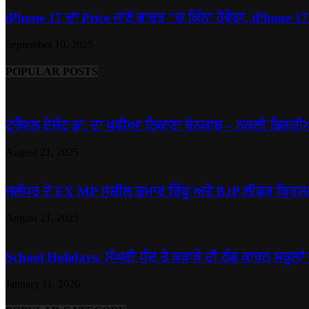
iPhone 17 ਦਾ Price ਜਾਣੋ ਭਾਰਤ ”ਚ ਕਿੰਨਾ ਹੋਵੇਗਾ, iPhone 17.
September 10, 2025
POPULAR POSTS
ਟ੍ਰੈਵਲ ਏਜੰਟ ਡਾ. ਦਾ ਖੁਫੀਆ ਠਿਕਾਣਾ ਬੇਨਕਾਬ – ਨਕਲੀ ਡਿਗਰੀਆਂ
August 21, 2025
ਜਲੰਧਰ ਦੇ EX MP ਸੁਸ਼ੀਲ ਕੁਮਾਰ ਰਿੰਕੂ ਅਤੇ BJP ਲੀਡਰ ਕ੍ਰਿਸ਼ਨ
August 21, 2025
School Holidays: ਸੰਘਣੀ ਧੁੰਦ ਤੇ ਕੜਾਕੇ ਦੀ ਠੰਡ ਕਾਰਨ ਸਕੂਲਾਂ 
January 11, 2026