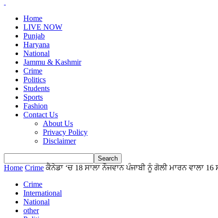
Home
LIVE NOW
Punjab
Haryana
National
Jammu & Kashmir
Crime
Politics
Students
Sports
Fashion
Contact Us
About Us
Privacy Policy
Disclaimer
Home
Crime
ਕੈਨੇਡਾ ‘ਚ 18 ਸਾਲਾ ਨੌਜਵਾਨ ਪੰਜਾਬੀ ਨੂੰ ਗੋਲੀ ਮਾਰਨ ਵਾਲਾ 16 
Crime
International
National
other