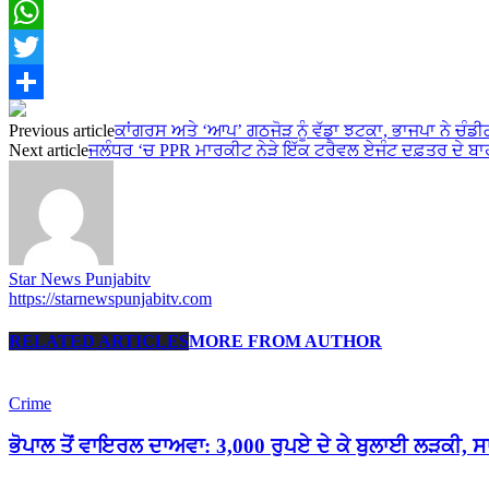
Facebook
WhatsApp
Twitter
Share
Previous article
ਕਾਂਗਰਸ ਅਤੇ ‘ਆਪ’ ਗਠਜੋੜ ਨੂੰ ਵੱਡਾ ਝਟਕਾ, ਭਾਜਪਾ ਨੇ ਚੰਡੀ
Next article
ਜਲੰਧਰ ‘ਚ PPR ਮਾਰਕੀਟ ਨੇੜੇ ਇੱਕ ਟਰੈਵਲ ਏਜੰਟ ਦਫ਼ਤਰ ਦੇ ਬਾਹਰ
Star News Punjabitv
https://starnewspunjabitv.com
RELATED ARTICLES
MORE FROM AUTHOR
Crime
ਭੋਪਾਲ ਤੋਂ ਵਾਇਰਲ ਦਾਅਵਾ: 3,000 ਰੁਪਏ ਦੇ ਕੇ ਬੁਲਾਈ ਲੜਕੀ