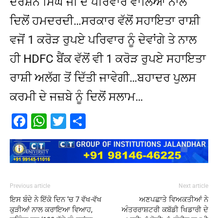
ਦਰਸ਼ਨ ਸਿੰਘ ਜੀ ਦੇ ਪਰਿਵਾਰ ਵਾਲਿਆਂ ਨਾਲ
ਦਿਲੋਂ ਹਮਦਰਦੀ…ਸਰਕਾਰ ਵੱਲੋਂ ਸਹਾਇਤਾ ਰਾਸ਼ੀ
ਵਜੋਂ 1 ਕਰੋੜ ਰੁਪਏ ਪਰਿਵਾਰ ਨੂੰ ਦੇਵਾਂਗੇ ਤੇ ਨਾਲ
ਹੀ HDFC ਬੈਂਕ ਵੱਲੋਂ ਵੀ 1 ਕਰੋੜ ਰੁਪਏ ਸਹਾਇਤਾ
ਰਾਸ਼ੀ ਅਲੱਗ ਤੋਂ ਦਿੱਤੀ ਜਾਵੇਗੀ…ਬਹਾਦਰ ਪੁਲਸ
ਕਰਮੀ ਦੇ ਜਜ਼ਬੇ ਨੂੰ ਦਿਲੋਂ ਸਲਾਮ…
Facebook
WhatsApp
Twitter
Share
Previous article
Next article
ਇਸ ਬੰਦੇ ਨੇ ਇੱਕੋ ਦਿਨ ‘ਚ 7 ਵੱਖ-ਵੱਖ
ਅਣਪਛਾਤੇ ਵਿਅਕਤੀਆਂ ਨੇ
ਕੁੜੀਆਂ ਨਾਲ ਕਰਾਇਆ ਵਿਆਹ,
ਅੰਤਰਰਾਸ਼ਟਰੀ ਕਬੱਡੀ ਖਿਡਾਰੀ ਦੇ