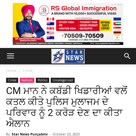
Home
Crime
Crime
Fashion
Politics
Uncategorized
CM ਮਾਨ ਨੇ ਕਬੱਡੀ ਖਿਡਾਰੀਆਂ ਵਲੋਂ
ਕਤਲ ਕੀਤੇ ਪੁਲਿਸ ਮੁਲਾਜਮ ਦੇ
ਪਰਿਵਾਰ ਨੂੰ 2 ਕਰੋੜ ਦੇਣ ਦਾ ਕੀਤਾ
ਐਲਾਨ
By
Star News Punjabitv
-
October 23, 2023