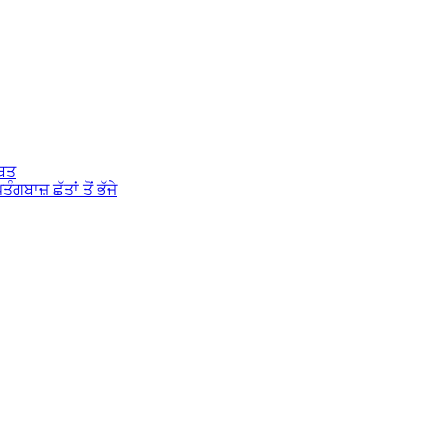
਼ਬਤ
ਬਾਜ਼ ਛੱਤਾਂ ਤੋਂ ਭੱਜੇ