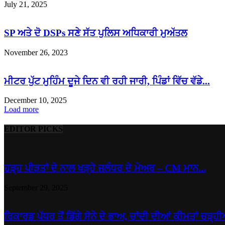
July 21, 2025
SP ਅਤੇ ਦੋ DSPs ਸਣੇ ਸੱਤ ਪੁਲਿਸ ਅਧਿਕਾਰੀ ਮੁਅੱਤਲ
November 26, 2023
ਮੀਟਰ ਪੁੱਟ ਮੁਹਿੰਮ ਦੂਜੇ ਦਿਨ ਵੀ ਰਹੀ ਜਾਰੀ, ਪਿੰਡਾਂ ਵਿੱਚ ਵੱਡੇ...
December 10, 2025
Load more
EDITOR PICKS
ਹੜ੍ਹ ਪੀੜਤਾਂ ਦੇ ਨਾਲ ਖੜ੍ਹੇ ਜਲੰਧਰ ਦੇ ਮੇਅਰ – CM ਮਾਨ...
September 29, 2025
ਰਿਕਾਰਡ ਪੱਧਰ ਤੋਂ ਡਿੱਗੇ ਸੋਨੇ ਦੇ ਭਾਅ, ਚਾਂਦੀ ਦੀਆਂ ਕੀਮਤਾਂ ਚੜ੍ਹੀ