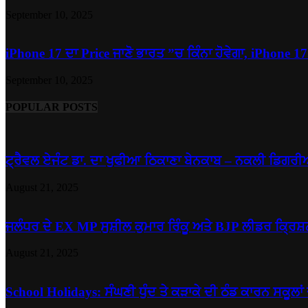
September 10, 2025
iPhone 17 ਦਾ Price ਜਾਣੋ ਭਾਰਤ ”ਚ ਕਿੰਨਾ ਹੋਵੇਗਾ, iPhone 17.
September 10, 2025
POPULAR POSTS
ਟ੍ਰੈਵਲ ਏਜੰਟ ਡਾ. ਦਾ ਖੁਫੀਆ ਠਿਕਾਣਾ ਬੇਨਕਾਬ – ਨਕਲੀ ਡਿਗਰੀਆਂ
August 21, 2025
ਜਲੰਧਰ ਦੇ EX MP ਸੁਸ਼ੀਲ ਕੁਮਾਰ ਰਿੰਕੂ ਅਤੇ BJP ਲੀਡਰ ਕ੍ਰਿਸ਼ਨ
August 21, 2025
School Holidays: ਸੰਘਣੀ ਧੁੰਦ ਤੇ ਕੜਾਕੇ ਦੀ ਠੰਡ ਕਾਰਨ ਸਕੂਲਾਂ 