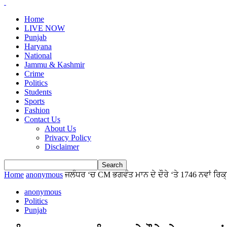
Home
LIVE NOW
Punjab
Haryana
National
Jammu & Kashmir
Crime
Politics
Students
Sports
Fashion
Contact Us
About Us
Privacy Policy
Disclaimer
Home
anonymous
ਜਲੰਧਰ ‘ਚ CM ਭਗਵੰਤ ਮਾਨ ਦੇ ਦੌਰੇ ‘ਤੇ 1746 ਨਵਾਂ ਰਿਕ੍ਰੂਟ
anonymous
Politics
Punjab