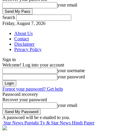
your email
Search
Friday, August 7, 2026
About Us
Contact
Disclaimer
Privacy Policy
Sign in
Welcome! Log into your account
your username
your password
Forgot your password? Get help
Password recovery
Recover your password
your email
A password will be e-mailed to you.
Star News Punjabi Tv & Star News Hindi Paper