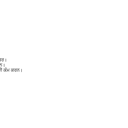
ੰਬਰ।
ਹਨ।
 ਹੀ ਕੰਮ ਕਰਨ।