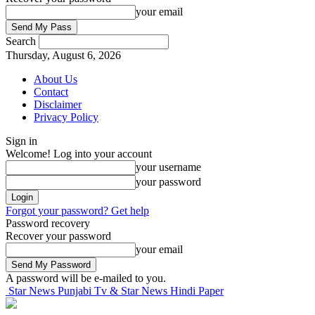
your email
Search
Thursday, August 6, 2026
About Us
Contact
Disclaimer
Privacy Policy
Sign in
Welcome! Log into your account
your username
your password
Forgot your password? Get help
Password recovery
Recover your password
your email
A password will be e-mailed to you.
Star News Punjabi Tv & Star News Hindi Paper