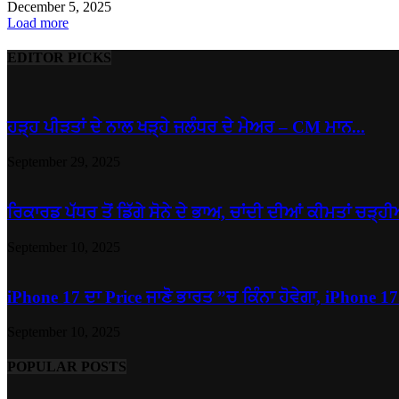
December 5, 2025
Load more
EDITOR PICKS
ਹੜ੍ਹ ਪੀੜਤਾਂ ਦੇ ਨਾਲ ਖੜ੍ਹੇ ਜਲੰਧਰ ਦੇ ਮੇਅਰ – CM ਮਾਨ...
September 29, 2025
ਰਿਕਾਰਡ ਪੱਧਰ ਤੋਂ ਡਿੱਗੇ ਸੋਨੇ ਦੇ ਭਾਅ, ਚਾਂਦੀ ਦੀਆਂ ਕੀਮਤਾਂ ਚੜ੍ਹੀ
September 10, 2025
iPhone 17 ਦਾ Price ਜਾਣੋ ਭਾਰਤ ”ਚ ਕਿੰਨਾ ਹੋਵੇਗਾ, iPhone 17.
September 10, 2025
POPULAR POSTS