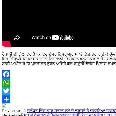
ਹੈਰਾਨੀ ਦੀ ਗੱਲ ਇਹ ਹੈ ਕਿ ਇਹ ਏਜੰਟ ਇੰਸਟਾਗ੍ਰਾਮ ‘ਤੇ ਇਸ਼ਤਿਹਾਰ ਦੇ ਕੇ ਚੱ
ਇਹ ਸਿੱਧਾ-ਸਿੱਧਾ ਪ੍ਰਸ਼ਾਸਨ ਦੀ ਨਿਗਰਾਨੀ ‘ਤੇ ਸਵਾਲ ਖੜ੍ਹਾ ਕਰਦਾ ਹੈ। ਜਲੰਧਰ
ਸਾਡੀ ਅਪੀਲ ਹੈ ਕਿ ਪ੍ਰਸ਼ਾਸਨ ਤੁਰੰਤ ਅਜਿਹੇ ਗੈਰ-ਕਾਨੂੰਨੀ ਏਜੰਟਾਂ ਖਿਲਾਫ਼ ਸ
Facebook
WhatsApp
Twitter
Share
Previous article
ਜਲੰਧਰ ਵਿੱਚ ਕਾਰ ਸਵਾਰ ਵਲੋਂ ਦੋ ਭਰਾਵਾਂ ਤੇ ਚਲਾਇਆ ਤਾਬੜ
Next article
ਮੈਸੂਰ ਦੇ ਨੌਜਵਾਨ ਨੇ ਪੈਦਲ ਯਾਤਰਾ ਰਾਹੀਂ ਯੋਗਾ ਦਾ ਸੁਨੇਹਾ ਘਰ