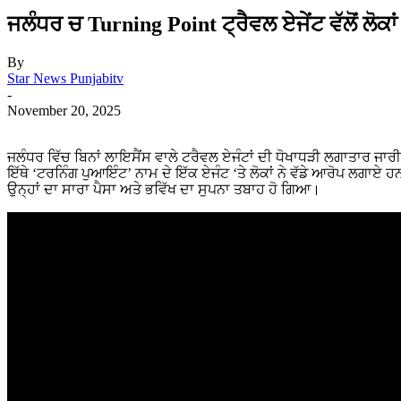
ਜਲੰਧਰ ਚ Turning Point ਟ੍ਰੈਵਲ ਏਜੇਂਟ ਵੱਲੋਂ ਲੋਕਾ
By
Star News Punjabitv
-
November 20, 2025
ਜਲੰਧਰ ਵਿੱਚ ਬਿਨਾਂ ਲਾਇਸੈਂਸ ਵਾਲੇ ਟਰੈਵਲ ਏਜੰਟਾਂ ਦੀ ਧੋਖਾਧੜੀ ਲਗਾਤਾਰ ਜਾਰ
ਇੱਥੇ ‘ਟਰਨਿੰਗ ਪੁਆਇੰਟ’ ਨਾਮ ਦੇ ਇੱਕ ਏਜੰਟ ‘ਤੇ ਲੋਕਾਂ ਨੇ ਵੱਡੇ ਆਰੋਪ ਲਗਾਏ ਹਨ
ਉਨ੍ਹਾਂ ਦਾ ਸਾਰਾ ਪੈਸਾ ਅਤੇ ਭਵਿੱਖ ਦਾ ਸੁਪਨਾ ਤਬਾਹ ਹੋ ਗਿਆ।