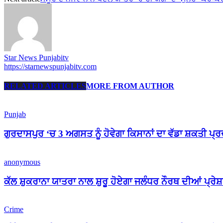
Star News Punjabitv
https://starnewspunjabitv.com
RELATED ARTICLES
MORE FROM AUTHOR
Punjab
ਗੁਰਦਾਸਪੁਰ ‘ਚ 3 ਅਗਸਤ ਨੂੰ ਹੋਵੇਗਾ ਕਿਸਾਨਾਂ ਦਾ ਵੱਡਾ ਸ਼ਕਤੀ ਪ੍
anonymous
ਕੱਲ ਸ਼ੁਕਰਾਨਾ ਯਾਤਰਾ ਨਾਲ ਸ਼ੁਰੂ ਹੋਏਗਾ ਜਲੰਧਰ ਨੌਰਥ ਦੀਆਂ ਪ੍ਰੇ
Crime