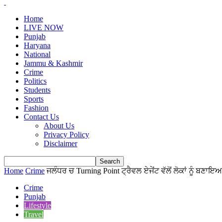
Home
LIVE NOW
Punjab
Haryana
National
Jammu & Kashmir
Crime
Politics
Students
Sports
Fashion
Contact Us
About Us
Privacy Policy
Disclaimer
Home
Crime
ਜਲੰਧਰ ਚ Turning Point ਟ੍ਰੈਵਲ ਏਜੇਂਟ ਵੱਲੋਂ ਲੋਕਾਂ ਨੂੰ ਬਣਾਇਆ
Crime
Punjab
Lifestyle
Travel