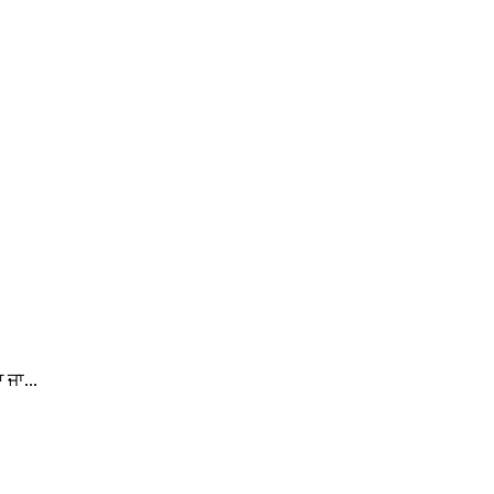
 ਜਾ...