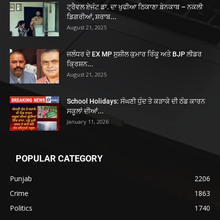
ਟ੍ਰੈਵਲ ਏਜੰਟ ਡਾ. ਦਾ ਖੁਫੀਆ ਠਿਕਾਣਾ ਬੇਨਕਾਬ – ਨਕਲੀ
ਡਿਗਰੀਆਂ, ਸ਼ਰਾਬ...
August 21, 2025
ਜਲੰਧਰ ਦੇ EX MP ਸੁਸ਼ੀਲ ਕੁਮਾਰ ਰਿੰਕੂ ਅਤੇ BJP ਲੀਡਰ
ਕ੍ਰਿਸ਼ਨ...
August 21, 2025
School Holidays: ਸੰਘਣੀ ਧੁੰਦ ਤੇ ਕੜਾਕੇ ਦੀ ਠੰਡ ਕਾਰਨ
ਸਕੂਲਾਂ ਦੀਆਂ...
January 11, 2026
POPULAR CATEGORY
Punjab
2206
Crime
1863
Politics
1740