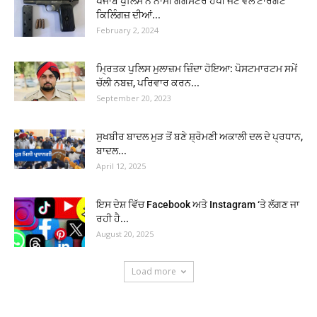
ਪੰਜਾਬ ਪੁਲਿਸ ਨੇ ਨਾਮੀ ਗੈਂਗਸਟਰ ਹੈਪੀ ਜੱਟ ਵੱਲੋਂ ਟਾਰਗੇਟ
ਕਿਲਿੰਗਜ਼ ਦੀਆਂ...
February 2, 2024
ਮ੍ਰਿਤਕ ਪੁਲਿਸ ਮੁਲਾਜ਼ਮ ਜ਼ਿੰਦਾ ਹੋਇਆ: ਪੋਸਟਮਾਰਟਮ ਸਮੇਂ
ਚੱਲੀ ਨਬਜ਼, ਪਰਿਵਾਰ ਕਰਨ...
September 20, 2023
ਸੁਖਬੀਰ ਬਾਦਲ ਮੁੜ ਤੋਂ ਬਣੇ ਸ਼੍ਰੋਮਣੀ ਅਕਾਲੀ ਦਲ ਦੇ ਪ੍ਰਧਾਨ,
ਬਾਦਲ...
April 12, 2025
ਇਸ ਦੇਸ਼ ਵਿੱਚ Facebook ਅਤੇ Instagram ‘ਤੇ ਲੱਗਣ ਜਾ
ਰਹੀ ਹੈ...
August 20, 2025
Load more